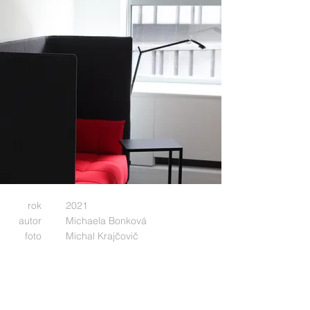
rok
2021
autor
Michaela Bonková
foto
Michal Krajčovič
použité svítidla