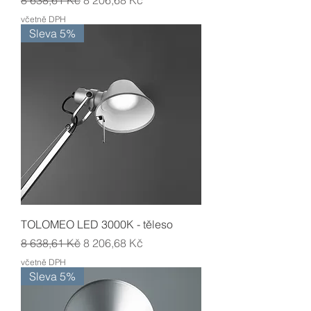
8 638,61 Kč
8 206,68 Kč
včetně DPH
Sleva 5%
TOLOMEO LED 3000K - těleso
Běžná cena
Zvýhodněná cena
8 638,61 Kč
8 206,68 Kč
včetně DPH
Sleva 5%