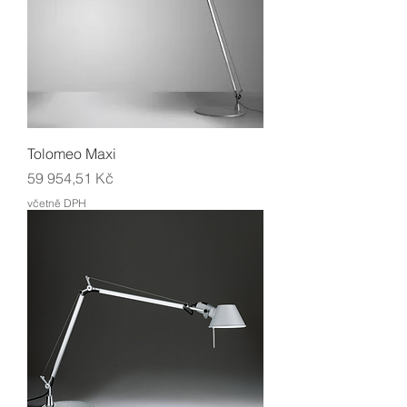
Tolomeo Maxi
Cena
59 954,51 Kč
včetně DPH