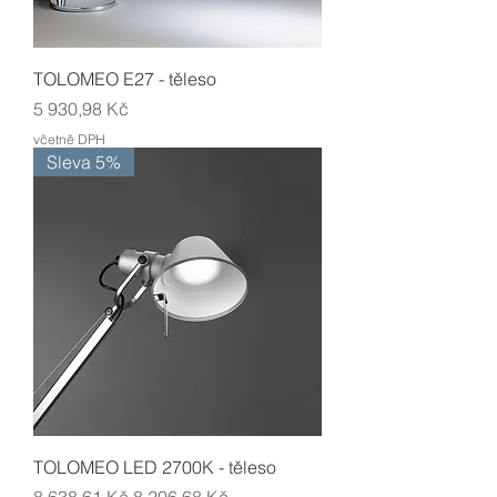
TOLOMEO E27 - těleso
Cena
5 930,98 Kč
včetně DPH
Sleva 5%
TOLOMEO LED 2700K - těleso
Běžná cena
Zvýhodněná cena