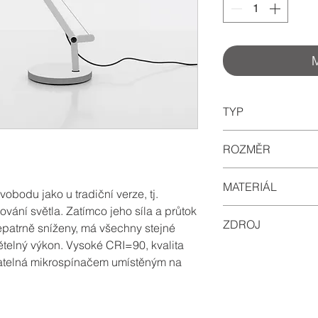
TYP
stolní
ROZMĚR
130mm x 120mm 
MATERIÁL
obodu jako u tradiční verze, tj.
rování světla. Zatímco jeho síla a průtok
hliník / ocel
ZDROJ
nepatrně sníženy, má všechny stejné
ětelný výkon. Vysoké CRI=90, kvalita
6W LED, 700lm, C
vatelná mikrospínačem umístěným na