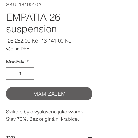
SKU: 1819010A
EMPATIA 26
suspension
Běžná
Zvýhodněná
 26 282,00 Kč 
13 141,00 Kč
cena
cena
včetně DPH
Množství
*
MÁM ZÁJEM
Svítidlo bylo vystaveno jako vzorek.
Stav 70%. Bez originální krabice.
TYP