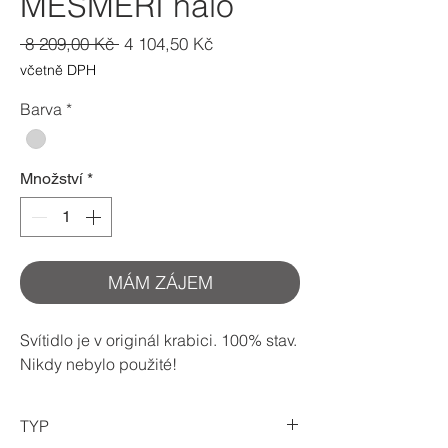
MESMERI halo
Běžná
Zvýhodněná
 8 209,00 Kč 
4 104,50 Kč
cena
cena
včetně DPH
Barva
*
Množství
*
MÁM ZÁJEM
Svítidlo je v originál krabici. 100% stav.
Nikdy nebylo použité!
TYP