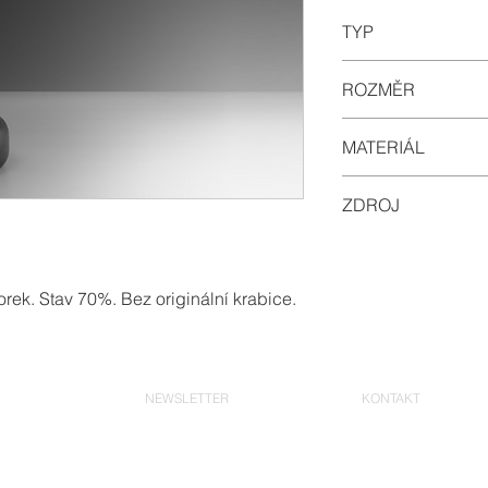
TYP
stojací
ROZMĚR
max 2200mm X 2
MATERIÁL
hliník, ocel, PMM
ZDROJ
LED, 3000K, 27W, 
orek. Stav 70%. Bez originální krabice.
NEWSLETTER
KONTAKT
+420 388 310 3
sledovat!
info@selene.cz