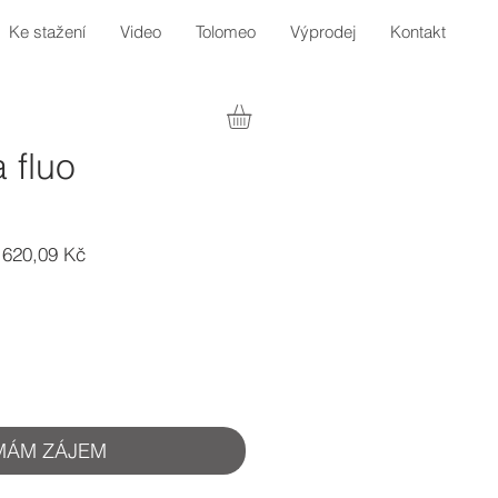
Ke stažení
Video
Tolomeo
Výprodej
Kontakt
a fluo
žná
Zvýhodněná
 620,09 Kč
a
cena
MÁM ZÁJEM