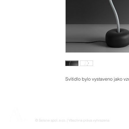
Svítidlo bylo vystaveno jako vz
© Selene spol. s r.o. | Všechna práva vyhrazena