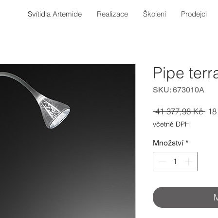
Svítidla Artemide
Realizace
Školení
Prodejci
Pipe terr
SKU: 673010A
Bě
 41 377,98 Kč 
18
cen
včetně DPH
Množství
*