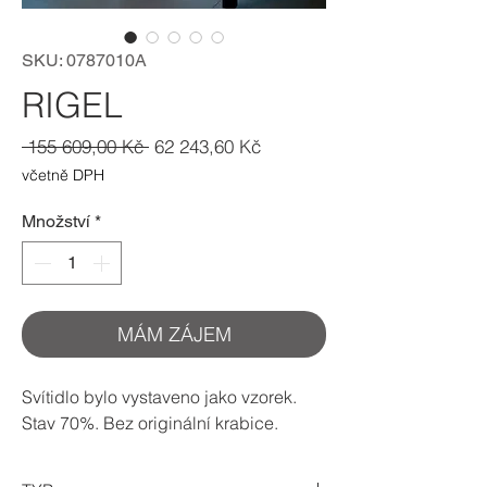
SKU: 0787010A
RIGEL
Běžná
Zvýhodněná
 155 609,00 Kč 
62 243,60 Kč
cena
cena
včetně DPH
Množství
*
MÁM ZÁJEM
Svítidlo bylo vystaveno jako vzorek.
Stav 70%. Bez originální krabice.