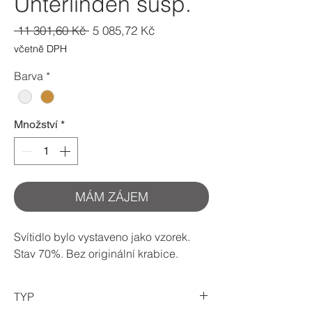
Unterlinden susp.
Běžná
Zvýhodněná
 11 301,60 Kč 
5 085,72 Kč
cena
cena
včetně DPH
Barva
*
Množství
*
MÁM ZÁJEM
Svítidlo bylo vystaveno jako vzorek.
Stav 70%. Bez originální krabice.
TYP